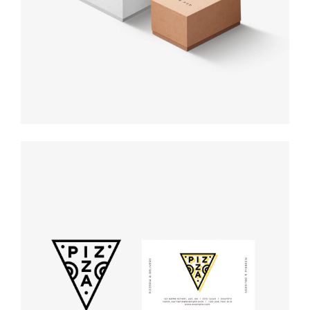
design
Logo
rendering