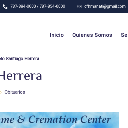
787-884-0000 / 787-854-0000
cfhmanati@gmail.com
Inicio
Quienes Somos
Se
lo Santiago Herrera
Herrera
Obituarios