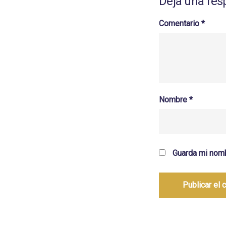
Deja una res
Comentario
*
Nombre
*
Guarda mi nomb