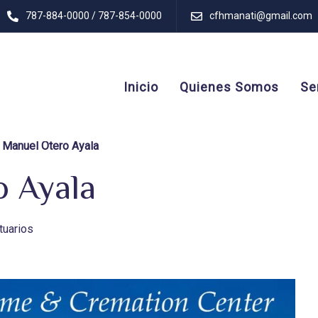
787-884-0000 / 787-854-0000
cfhmanati@gmail.com
Inicio
Quienes Somos
Se
 Manuel Otero Ayala
o Ayala
tuarios